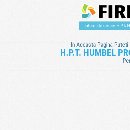
informatii despre H.P
In Aceasta Pagina Puteti V
H.P.T. HUMBEL P
Pen