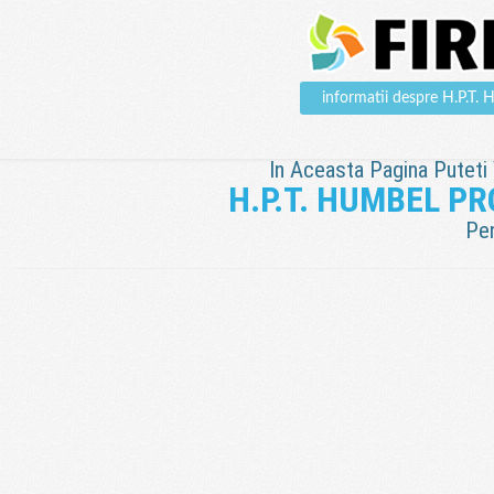
informatii despre H.P
In Aceasta Pagina Puteti V
H.P.T. HUMBEL P
Pen