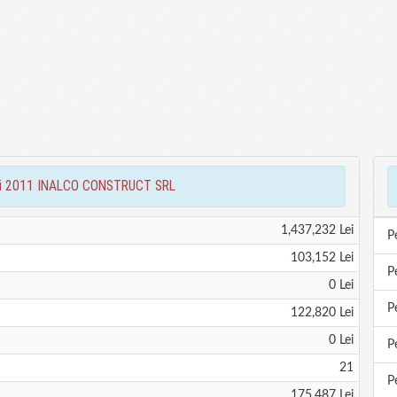
ciari 2011 INALCO CONSTRUCT SRL
1,437,232 Lei
P
103,152 Lei
P
0 Lei
P
122,820 Lei
0 Lei
P
21
P
175,487 Lei