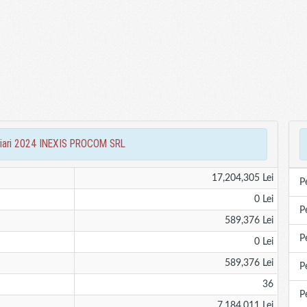
anciari 2024 INEXIS PROCOM SRL
17,204,305 Lei
P
0 Lei
P
589,376 Lei
P
0 Lei
589,376 Lei
P
36
P
7,184,011 Lei