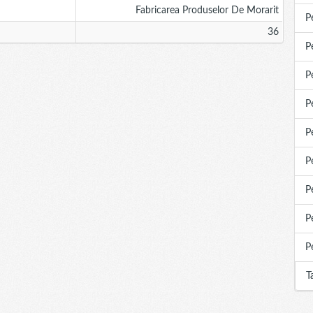
Fabricarea Produselor De Morarit
P
36
P
P
P
P
P
P
P
P
T