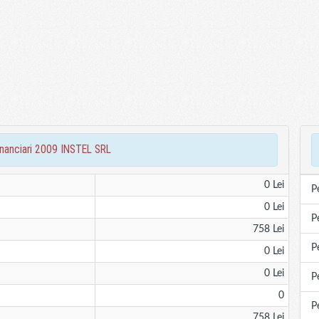
financiari 2009 INSTEL SRL
0 Lei
P
0 Lei
P
758 Lei
P
0 Lei
0 Lei
P
0
P
758 Lei