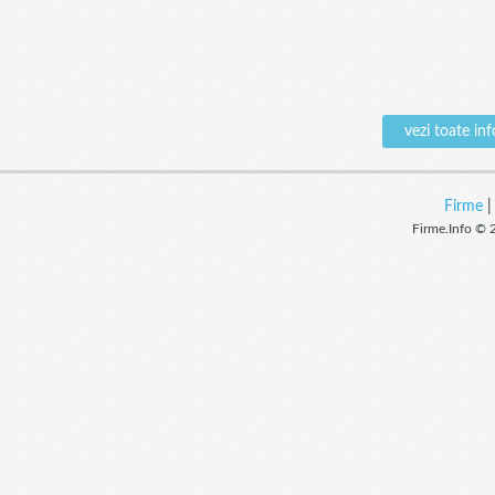
vezi toate i
Firme
Firme.Info © 