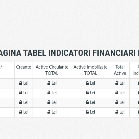
AGINA TABEL INDICATORI FINANCIARI
 /
Creante
Active Circulante
Active Imobilizate
Total
TOTAL
TOTAL
Active
Ind
Lei
Lei
Lei
Lei
Lei
Lei
Lei
Lei
Lei
Lei
Lei
Lei
Lei
Lei
Lei
Lei