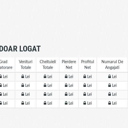
 DOAR LOGAT
Grad
Venituri
Cheltuieli
Pierdere
Profitul
Numarul De
atorare
Totale
Totale
Net
Net
Angajati
Lei
Lei
Lei
Lei
Lei
Lei
Lei
Lei
Lei
Lei
Lei
Lei
Lei
Lei
Lei
Lei
Lei
Lei
Lei
Lei
Lei
Lei
Lei
Lei