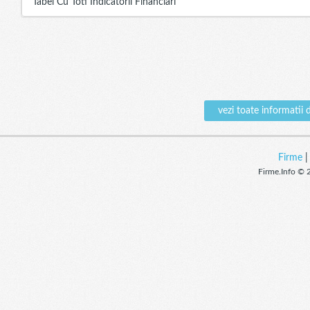
Tabel Cu Toti Indicatorii Financiari
vezi toate informat
Firme
Firme.Info © 