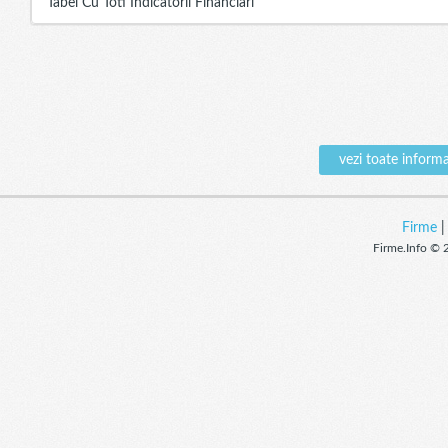
Tabel Cu Toti Indicatorii Financiari
vezi toate infor
Firme
Firme.Info © 