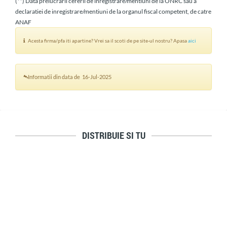
(**) Data prelucrarii cererii de inregistrare/mentiuni de la ONRC sau a
declaratiei de inregistrare/mentiuni de la organul fiscal competent, de catre
ANAF
Acesta firma/pfa iti apartine? Vrei sa il scoti de pe site-ul nostru? Apasa
aici
Informatii din data de 16-Jul-2025
DISTRIBUIE SI TU