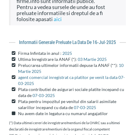
firme.info sunt informatii publice.
Pentru a vedea sursele de unde au fost
preluate informatiile si dreptul de a fi
folosite apasati
aici
Informatii Generale Preluate La Data De 16-Jul-2025
Firma Infintata in anul :
2025
Ultima Inregistrare la ANAF (*):
03 Martie 2025
Prelucrarea ultimelor informatii depuse la ANAF (**):
10
Martie 2025
agent comercial inregistrat ca platitor pe venit la data 07-
03-2025
Plata contributiei de asigurari sociale platite incepand cu
data de
07-03-2025
Plata pentru impozitul pe venitul din salarii asimilate
salariilor incepand cu data de
07-03-2025
Nu avem date in legatura cu numarul angajatilor
(*) Data ultimei cereri de inregistrare/mentiuni de la ONRC sau a ultimei
declaratii de inregistrare/mentiuni de la organul fiscal competent