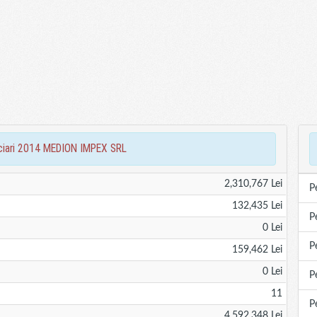
anciari 2014 MEDION IMPEX SRL
2,310,767 Lei
P
132,435 Lei
P
0 Lei
P
159,462 Lei
0 Lei
P
11
P
4,592,348 Lei