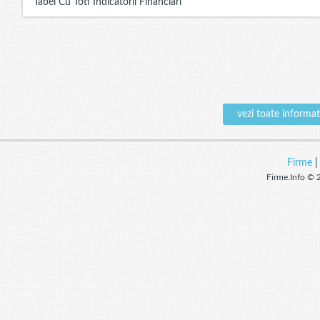
Tabel Cu Toti Indicatorii Financiari
vezi toate infor
Firme
Firme.Info © 