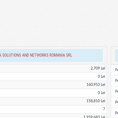
NOKIA SOLUTIONS AND NETWORKS ROMANIA SRL
2,709 Lei
P
0 Lei
P
160,953 Lei
P
0 Lei
158,810 Lei
P
7
P
1,959,683 Lei