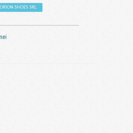
re ORION SHOES SRL
mei