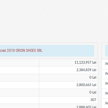
nanciari 2010 ORION SHOES SRL
11,123,957 Lei
P
2,384,839 Lei
P
0 Lei
P
2,800,663 Lei
0 Lei
P
307
P
2,888,605 Lei