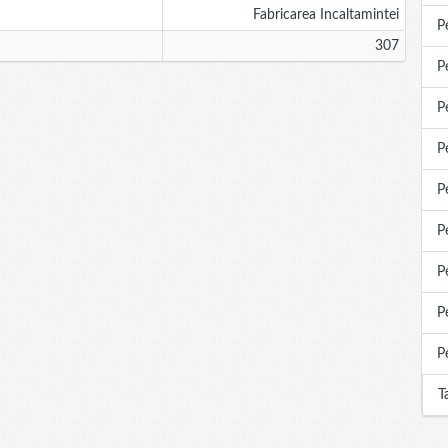
Fabricarea Incaltamintei
P
307
P
P
P
P
P
P
P
P
T