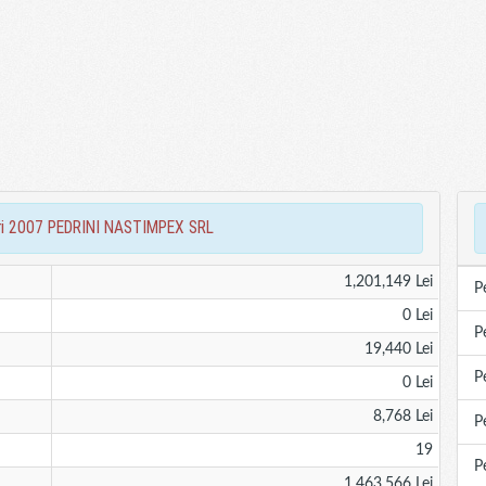
iari 2007 PEDRINI NASTIMPEX SRL
1,201,149 Lei
P
0 Lei
P
19,440 Lei
P
0 Lei
8,768 Lei
P
19
P
1,463,566 Lei