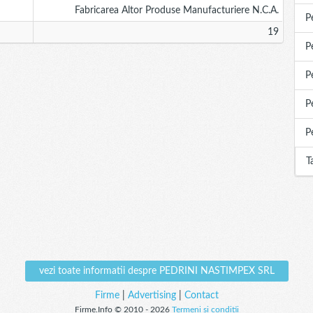
Fabricarea Altor Produse Manufacturiere N.c.a.
P
19
P
P
P
P
T
vezi toate informatii despre PEDRINI NASTIMPEX SRL
Firme
|
Advertising
|
Contact
Firme.Info © 2010 - 2026
Termeni si conditii