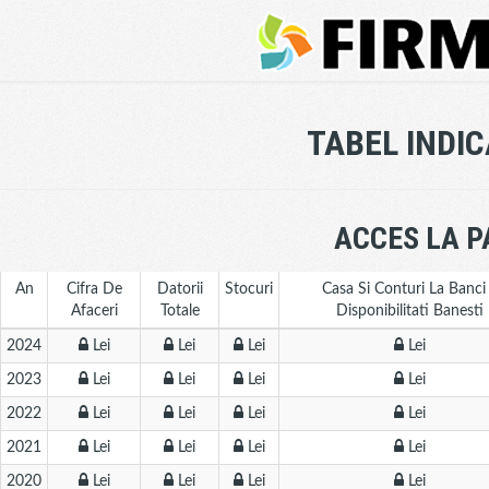
TABEL INDI
ACCES LA P
An
Cifra De
Datorii
Stocuri
Casa Si Conturi La Banci
Afaceri
Totale
Disponibilitati Banesti
2024
Lei
Lei
Lei
Lei
2023
Lei
Lei
Lei
Lei
2022
Lei
Lei
Lei
Lei
2021
Lei
Lei
Lei
Lei
2020
Lei
Lei
Lei
Lei