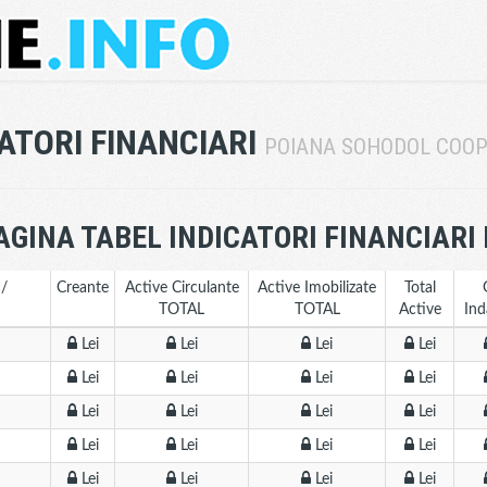
CATORI FINANCIARI
POIANA SOHODOL COOP
AGINA TABEL INDICATORI FINANCIARI
 /
Creante
Active Circulante
Active Imobilizate
Total
TOTAL
TOTAL
Active
Ind
Lei
Lei
Lei
Lei
Lei
Lei
Lei
Lei
Lei
Lei
Lei
Lei
Lei
Lei
Lei
Lei
Lei
Lei
Lei
Lei