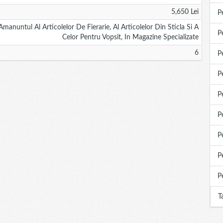
5,650 Lei
P
anuntul Al Articolelor De Fierarie, Al Articolelor Din Sticla Si A
P
Celor Pentru Vopsit, In Magazine Specializate
6
P
P
P
P
P
P
P
T