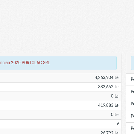
inanciari 2020 PORTOLAC SRL
4,263,904 Lei
P
383,652 Lei
P
0 Lei
P
419,883 Lei
0 Lei
P
6
P
26,792 Lei