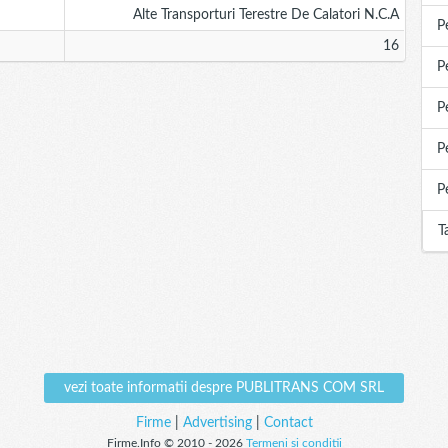
Alte Transporturi Terestre De Calatori N.c.a
P
16
P
P
P
P
T
vezi toate informatii despre PUBLITRANS COM SRL
Firme
|
Advertising
|
Contact
Firme.Info © 2010 - 2026
Termeni si conditii