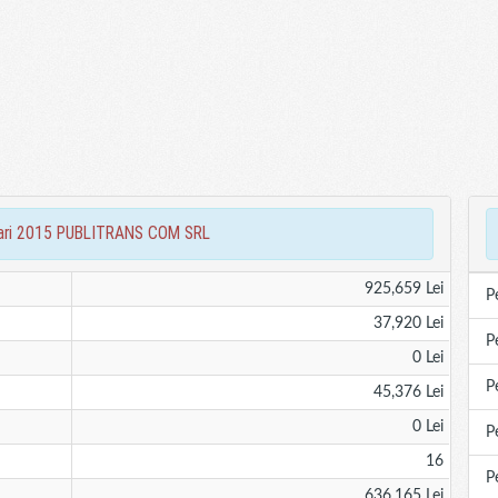
nciari 2015 PUBLITRANS COM SRL
925,659 Lei
P
37,920 Lei
P
0 Lei
P
45,376 Lei
0 Lei
P
16
P
636,165 Lei