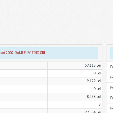
anciari 2002 RAMI ELECTRIC SRL
59,118 Lei
P
0 Lei
P
9,129 Lei
P
0 Lei
8,238 Lei
P
3
P
29,534 Lei