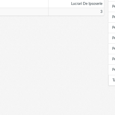
Lucrari De Ipsoserie
P
3
P
P
P
P
P
P
T