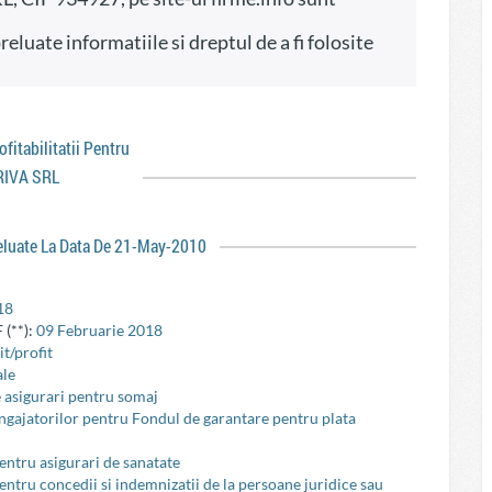
rofitabilitatii Pentru
RIVA SRL
reluate La Data De 21-May-2010
18
 (**):
09 Februarie 2018
t/profit
ale
e asigurari pentru somaj
 angajatorilor pentru Fondul de garantare pentru plata
pentru asigurari de sanatate
pentru concedii si indemnizatii de la persoane juridice sau