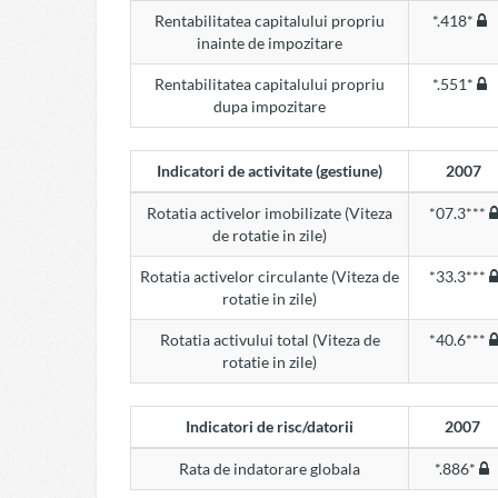
Rentabilitatea capitalului propriu
*.418*
inainte de impozitare
Rentabilitatea capitalului propriu
*.551*
dupa impozitare
Indicatori de activitate (gestiune)
2007
Rotatia activelor imobilizate (Viteza
*07.3***
de rotatie in zile)
Rotatia activelor circulante (Viteza de
*33.3***
rotatie in zile)
Rotatia activului total (Viteza de
*40.6***
rotatie in zile)
Indicatori de risc/datorii
2007
Rata de indatorare globala
*.886*