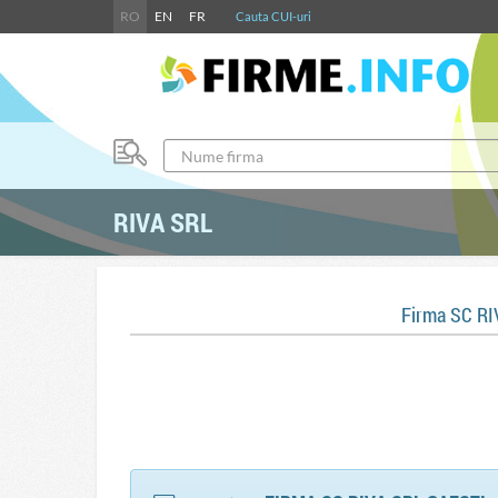
RO
EN
FR
Cauta CUI-uri
RIVA SRL
Firma SC R