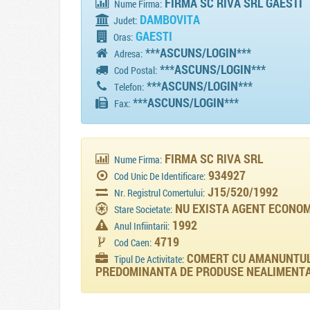
FIRMA SC RIVA SRL GAESTI
Nume Firma:
DAMBOVITA
Judet:
GAESTI
Oras:
***ASCUNS/LOGIN***
Adresa:
***ASCUNS/LOGIN***
Cod Postal:
***ASCUNS/LOGIN***
Telefon:
***ASCUNS/LOGIN***
Fax:
FIRMA SC RIVA SRL
Nume Firma:
934927
Cod Unic De Identificare:
J15/520/1992
Nr. Registrul Comertului:
NU EXISTA AGENT ECONOMI
Stare Societate:
1992
Anul Infiintarii:
4719
Cod Caen:
COMERT CU AMANUNTUL 
Tipul De Activitate:
PREDOMINANTA DE PRODUSE NEALIMENT