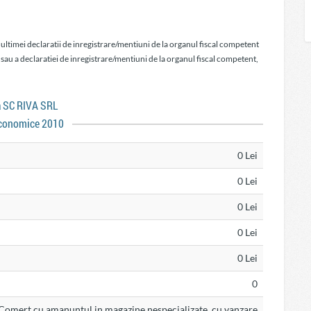
 ultimei declaratii de inregistrare/mentiuni de la organul fiscal competent
 sau a declaratiei de inregistrare/mentiuni de la organul fiscal competent,
a SC RIVA SRL
conomice 2010
0 Lei
0 Lei
0 Lei
0 Lei
0 Lei
0
Comert cu amanuntul in magazine nespecializate, cu vanzare