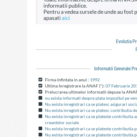
informatii publice.
Pentru a vedea sursele de unde au fost preluate informatiile si dreptul de a fi folosite
apasati
aici
Evolutia P
Informatii Generale P
Firma Infintata in anul :
1992
Ultima Inregistrare la ANAF (*):
07 Februarie 20
Prelucrarea ultimelor informatii depuse la ANAF
nu exista informati despre plata impozitul pe veni
Nu exista inregistrari ca se platesc asigurari soci
Nu exista inregistrari ca se platesc contributia d
Nu exista inregistrari ca se plateste contributia
creantelor sociale
Nu exista inregistrari ca se plateste contributia 
Nu exista inregistrari ca se plateste contributia 