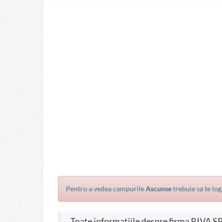
Pentru a vedea campurile
Ascunse
trebuie sa te log
Toate informatiile despre firma RIVA SRL, CIF 934927, pe site-ul firme.info sunt