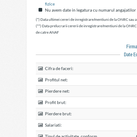
fizice
Nu avem date in legatura cu numarul angajatilor
(*) Data ultimei cereri de inregistrare/mentiuni de la ONRC sau a
(**) Data prelucrarii cererii de inregistrare/mentiuni de la ONRC
de catre ANAF
Firm
Date E
Cifra de faceri:
Profitul net:
Pierdere net:
Profit brut:
Pierdere brut:
Salariati:
Tipul de activitate, conform