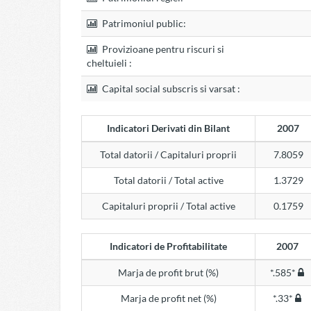
Patrimoniul public:
Provizioane pentru riscuri si
cheltuieli :
Capital social subscris si varsat :
Indicatori Derivati din Bilant
2007
Total datorii / Capitaluri proprii
7.8059
Total datorii / Total active
1.3729
Capitaluri proprii / Total active
0.1759
Indicatori de Profitabilitate
2007
Marja de profit brut (%)
*.585*
Marja de profit net (%)
*.33*