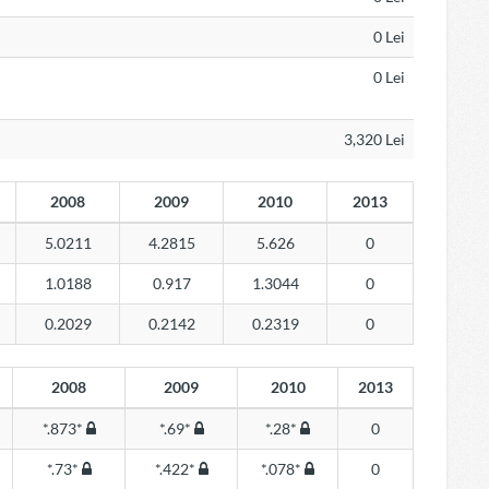
0 Lei
0 Lei
3,320 Lei
2008
2009
2010
2013
5.0211
4.2815
5.626
0
1.0188
0.917
1.3044
0
0.2029
0.2142
0.2319
0
2008
2009
2010
2013
*.873*
*.69*
*.28*
0
*.73*
*.422*
*.078*
0