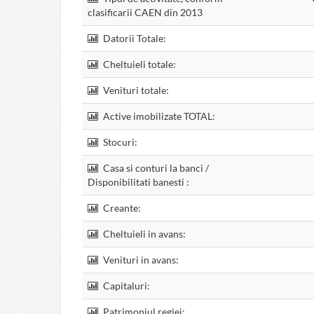
clasificarii CAEN din 2013
Datorii Totale:
Cheltuieli totale:
Venituri totale:
Active imobilizate TOTAL:
Stocuri:
Casa si conturi la banci /
Disponibilitati banesti :
Creante:
Cheltuieli in avans:
Venituri in avans:
Capitaluri:
Patrimoniul regiei: