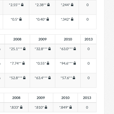
*2.55**
*2.38**
*.244*
0
*0.5*
*0.40*
*.342*
0
2008
2009
2010
2013
*25.1***
*32.8***
*63.0***
0
*7.74**
*0.55*
*94.6***
0
*52.8***
*63.4***
*57.6**
0
2008
2009
2010
2013
*.833*
*.810*
*.849*
0