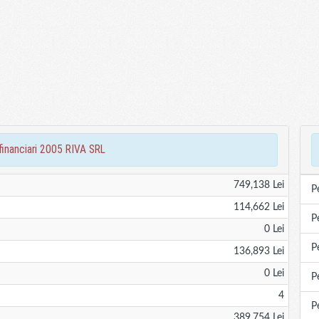
 financiari 2005 RIVA SRL
749,138 Lei
P
114,662 Lei
P
0 Lei
P
136,893 Lei
0 Lei
P
4
P
389,754 Lei