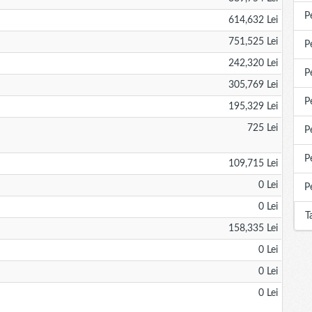
P
614,632 Lei
751,525 Lei
P
242,320 Lei
P
305,769 Lei
P
195,329 Lei
725 Lei
P
P
109,715 Lei
0 Lei
P
0 Lei
T
158,335 Lei
0 Lei
0 Lei
0 Lei