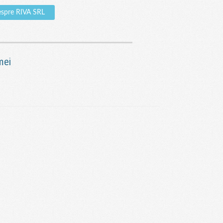
espre RIVA SRL
mei