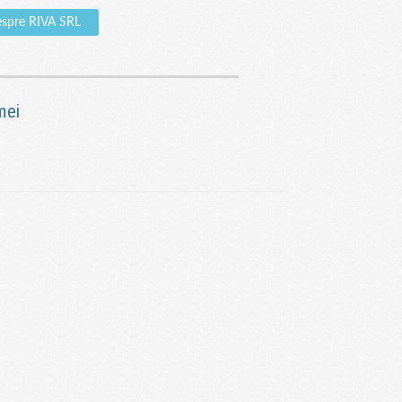
espre RIVA SRL
mei