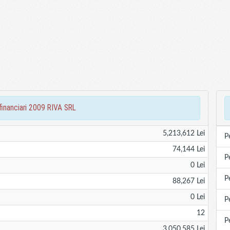
 financiari 2009 RIVA SRL
5,213,612 Lei
P
74,144 Lei
P
0 Lei
P
88,267 Lei
0 Lei
P
12
P
3,050,585 Lei