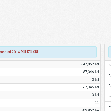
financiari 2014 ROLIZO SRL
647,859 Lei
P
67,046 Lei
P
0 Lei
P
67,046 Lei
0 Lei
P
11
P
302,852 Lei