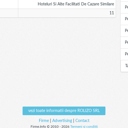
Hoteluri Si Alte Facilitati De Cazare Similare
P
11
P
P
P
P
T
vezi toate informatii despre ROLIZO SRL
Firme
|
Advertising
|
Contact
Firme.Info © 2010 - 2026
Termeni si conditii