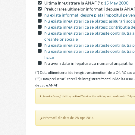
Ultima Inregistrare la ANAF (*):
15 May 2000
Prelucrarea ultimelor informatii depuse la ANAF
nu exista informati despre plata impozitul pe veni
Nu exista inregistrari ca se platesc asigurari soci
Nu exista inregistrari ca se platesc contributia d
Nu exista inregistrari ca se plateste contributia
creantelor sociale
Nu exista inregistrari ca se plateste contributia 
Nu exista inregistrari ca se plateste contributia 
fizice
Nu avem date in legatura cu numarul angajatilor
(*) Data ultimei cereri de inregistrare/mentiuni de la ONRC sau a
(**) Data prelucrarii cererii de inregistrare/mentiuni de la ONRC
de catre ANAF
Acesta firma/pfa iti apartine? Vrei sa il scoti de pe site-ul nostru? Ap
Informatii din data de 28-Apr-2014