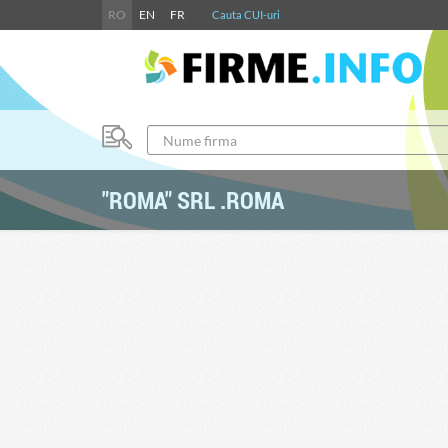
RO
EN
FR
Cauta CUI-uri
"ROMA" SRL .ROMA