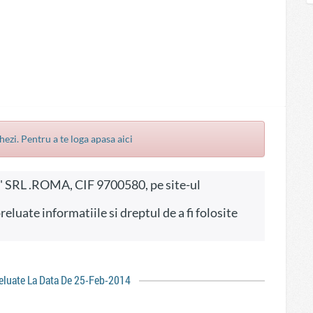
hezi. Pentru a te loga apasa aici
reluate La Data De 25-Feb-2014