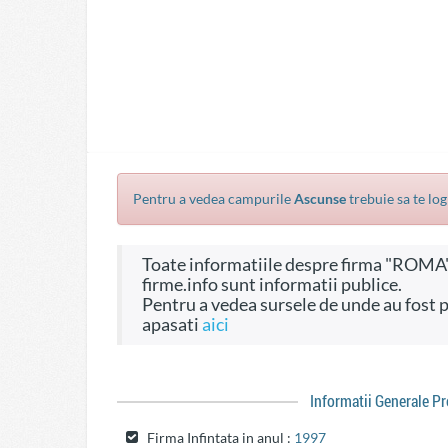
Pentru a vedea campurile
Ascunse
trebuie sa te log
Toate informatiile despre firma "ROMA" SRL .ROMA, CIF 9700580, pe site-ul
firme.info sunt informatii publice.
Pentru a vedea sursele de unde au fost preluate informatiile si dreptul de a fi folosite
apasati
aici
Informatii Generale P
Firma Infintata in anul :
1997