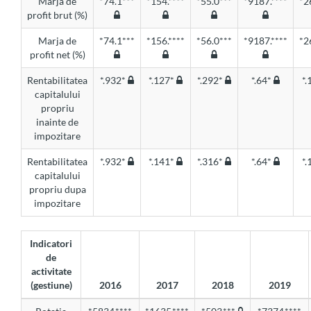
Marja de
*74.1***
*154.****
*55.0***
*9187.****
*2
profit brut (%)
Marja de
*74.1***
*156.****
*56.0***
*9187.****
*2
profit net (%)
Rentabilitatea
*.932*
*.127*
*.292*
*.64*
*
capitalului
propriu
inainte de
impozitare
Rentabilitatea
*.932*
*.141*
*.316*
*.64*
*
capitalului
propriu dupa
impozitare
Indicatori
de
activitate
(gestiune)
2016
2017
2018
2019