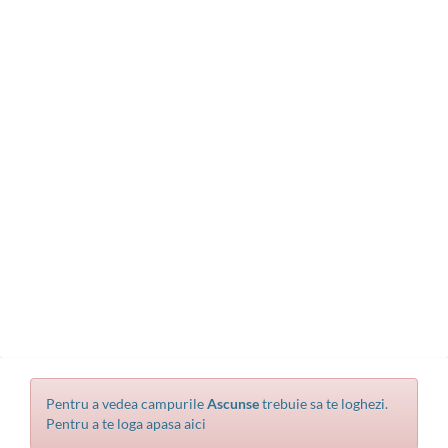
Pentru a vedea campurile
Ascunse
trebuie sa te loghezi.
Pentru a te loga apasa aici