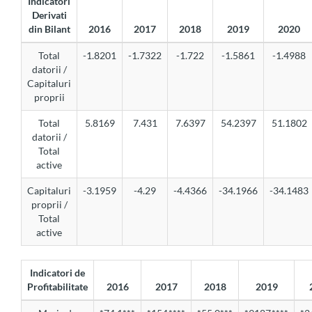
Indicatori
Derivati
din Bilant
2016
2017
2018
2019
2020
Total
-1.8201
-1.7322
-1.722
-1.5861
-1.4988
datorii /
Capitaluri
proprii
Total
5.8169
7.431
7.6397
54.2397
51.1802
datorii /
Total
active
Capitaluri
-3.1959
-4.29
-4.4366
-34.1966
-34.1483
proprii /
Total
active
Indicatori de
Profitabilitate
2016
2017
2018
2019