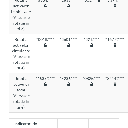
Rotatia
*5834.****
*1635.****
*503.***
*7374.****
activelor
imobilizate
(Viteza de
rotatie in
zile)
Rotatia
*0018.****
*3601.****
*321.****
*1677*.****
activelor
circulante
(Viteza de
rotatie in
zile)
Rotatia
*1585*.****
*5236.****
*0825.****
*3414*.****
activului
total
(Viteza de
rotatie in
zile)
Indicatori de