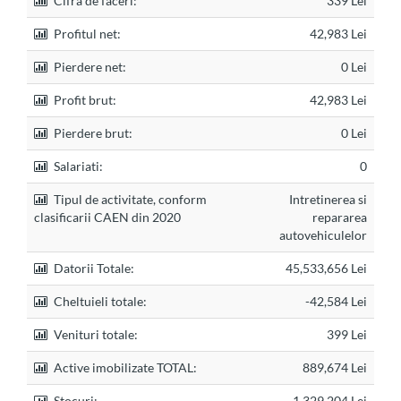
Cifra de faceri:
339 Lei
Profitul net:
42,983 Lei
Pierdere net:
0 Lei
Profit brut:
42,983 Lei
Pierdere brut:
0 Lei
Salariati:
0
Tipul de activitate, conform
Intretinerea si
clasificarii CAEN din 2020
repararea
autovehiculelor
Datorii Totale:
45,533,656 Lei
Cheltuieli totale:
-42,584 Lei
Venituri totale:
399 Lei
Active imobilizate TOTAL:
889,674 Lei
Stocuri:
1,329,204 Lei