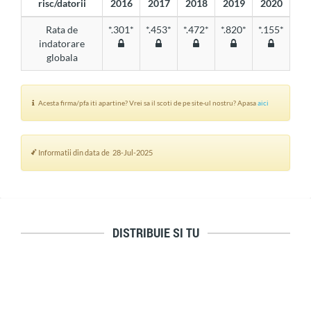
risc/datorii
2016
2017
2018
2019
2020
Rata de
*.301*
*.453*
*.472*
*.820*
*.155*
indatorare
globala
Acesta firma/pfa iti apartine? Vrei sa il scoti de pe site-ul nostru? Apasa
aici
Informatii din data de 28-Jul-2025
DISTRIBUIE SI TU