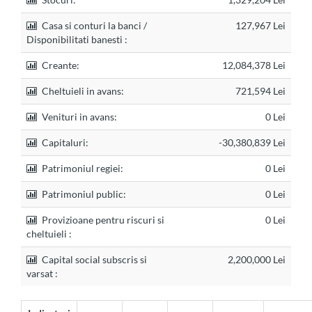
Casa si conturi la banci /
127,967 Lei
Disponibilitati banesti :
Creante:
12,084,378 Lei
Cheltuieli in avans:
721,594 Lei
Venituri in avans:
0 Lei
Capitaluri:
-30,380,839 Lei
Patrimoniul regiei:
0 Lei
Patrimoniul public:
0 Lei
Provizioane pentru riscuri si
0 Lei
cheltuieli :
Capital social subscris si
2,200,000 Lei
varsat :