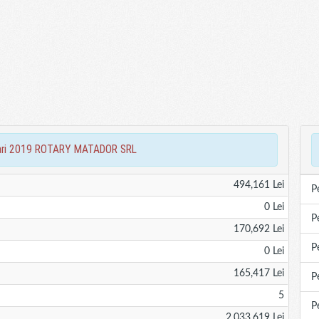
nciari 2019 ROTARY MATADOR SRL
494,161 Lei
P
0 Lei
P
170,692 Lei
P
0 Lei
165,417 Lei
P
5
P
2,033,619 Lei