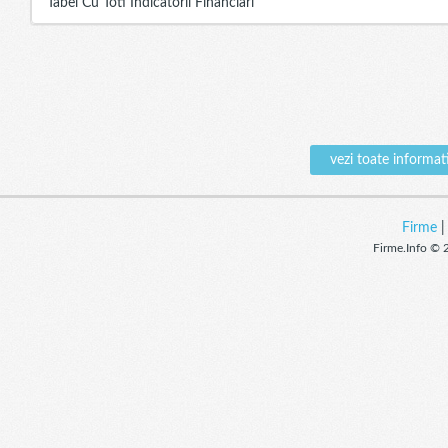
Tabel Cu Toti Indicatorii Financiari
vezi toate infor
Firme
Firme.Info © 