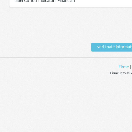
Tabel Cu Toti Indicatorii Financiari
vezi toate infor
Firme
Firme.Info © 