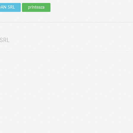
LDAN SRL
printeaza
 SRL