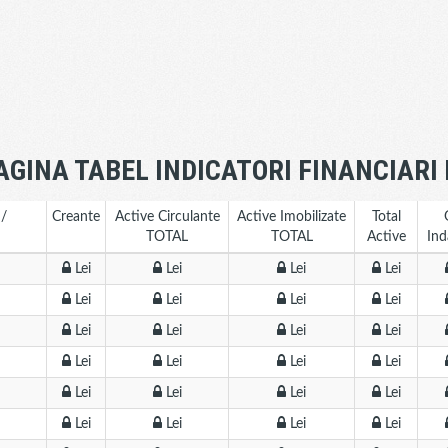
AGINA TABEL INDICATORI FINANCIARI
 /
Creante
Active Circulante
Active Imobilizate
Total
TOTAL
TOTAL
Active
Ind
Lei
Lei
Lei
Lei
Lei
Lei
Lei
Lei
Lei
Lei
Lei
Lei
Lei
Lei
Lei
Lei
Lei
Lei
Lei
Lei
Lei
Lei
Lei
Lei