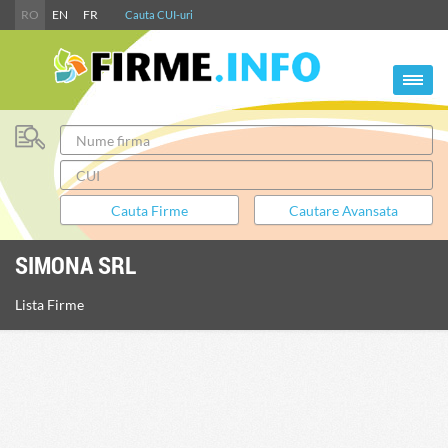
RO
EN
FR
Cauta CUI-uri
SIMONA SRL
Lista Firme