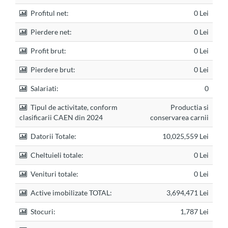
Profitul net:
0 Lei
Pierdere net:
0 Lei
Profit brut:
0 Lei
Pierdere brut:
0 Lei
Salariati:
0
Tipul de activitate, conform
Productia si
clasificarii CAEN din 2024
conservarea carnii
Datorii Totale:
10,025,559 Lei
Cheltuieli totale:
0 Lei
Venituri totale:
0 Lei
Active imobilizate TOTAL:
3,694,471 Lei
Stocuri:
1,787 Lei