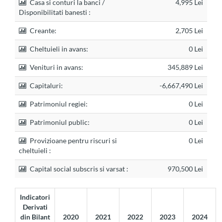
Casa si conturi la banci /
4,995 Lei
Disponibilitati banesti :
Creante:
2,705 Lei
Cheltuieli in avans:
0 Lei
Venituri in avans:
345,889 Lei
Capitaluri:
-6,667,490 Lei
Patrimoniul regiei:
0 Lei
Patrimoniul public:
0 Lei
Provizioane pentru riscuri si
0 Lei
cheltuieli :
Capital social subscris si varsat :
970,500 Lei
Indicatori
Derivati
din Bilant
2020
2021
2022
2023
2024