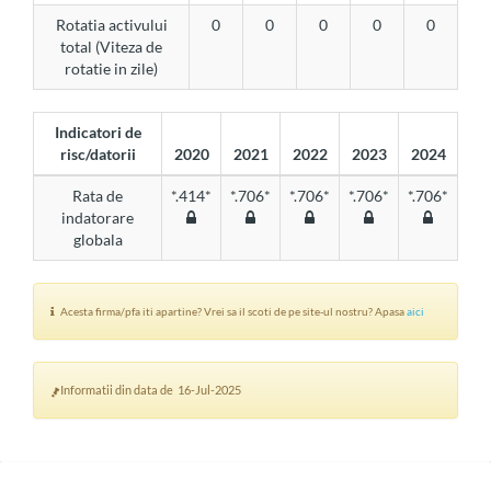
Rotatia activului
0
0
0
0
0
total (Viteza de
rotatie in zile)
Indicatori de
risc/datorii
2020
2021
2022
2023
2024
Rata de
*.414*
*.706*
*.706*
*.706*
*.706*
indatorare
globala
Acesta firma/pfa iti apartine? Vrei sa il scoti de pe site-ul nostru? Apasa
aici
Informatii din data de 16-Jul-2025