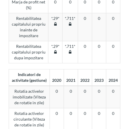
Marja de profit net
0
0
0
0
0
(%)
Rentabilitatea
*.29*
*.711*
0
0
0
capitalului propriu
inainte de
impozitare
Rentabilitatea
*.29*
*.711*
0
0
0
capitalului propriu
dupa impozitare
Indicatori de
activitate (gestiune)
2020
2021
2022
2023
2024
Rotatia activelor
0
0
0
0
0
imobilizate (Viteza
de rotatie in zile)
Rotatia activelor
0
0
0
0
0
circulante (Viteza
de rotatie in zile)