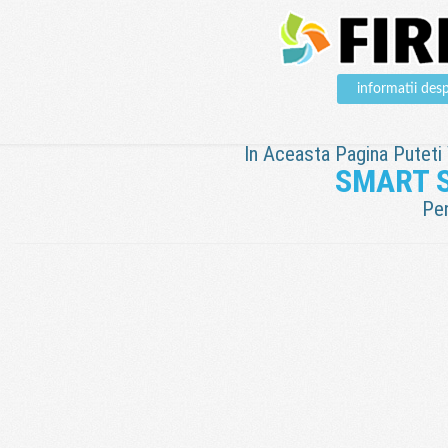
informatii d
In Aceasta Pagina Puteti V
SMART 
Pen