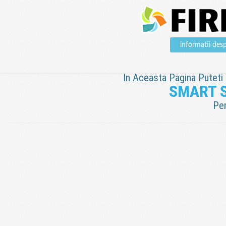
informatii d
In Aceasta Pagina Puteti V
SMART 
Pen