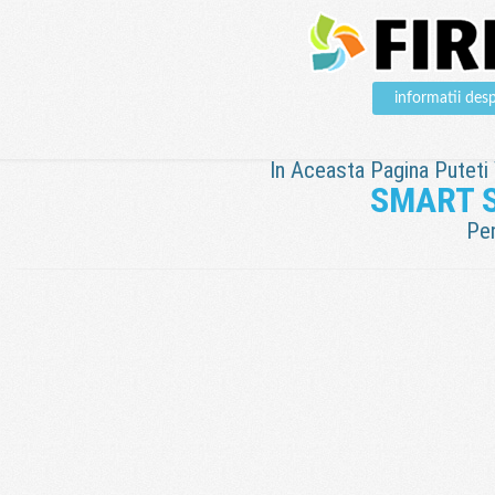
informatii d
In Aceasta Pagina Puteti V
SMART 
Pen