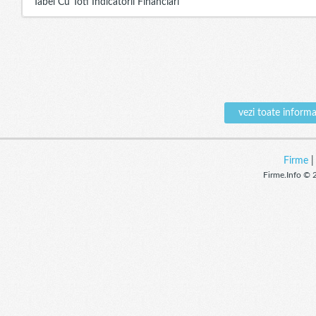
Tabel Cu Toti Indicatorii Financiari
vezi toate infor
Firme
Firme.Info © 