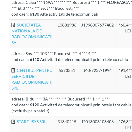
adresa: Calea *** 169A *** *** *** Bucuresti *** 1 *** FLOREASCA 
*** Et:3 *** - *** sect *** Bucuresti ***
cod caen:
6190
Alte activitati de telecomunicatii
SOCIETATEA
10881986
J1998007677402
*66,4**
NATIONALA DE
LEI
RADIOCOMUNICATII
SA
adresa: Sos. *** 103 *** Bucuresti *** 4 *** 4 ***
cod caen:
6110
Activitati de telecomunicatii prin retele cu cablu
CENTRUL PENTRU
5573351
J40/7237/1994
*91,4**
SERVICII DE
LEI
RADIOCOMUNICATII
SRL
adresa: B-dul *** 3A *** *** *** Bucuresti *** 1 *** 1 ***
cod caen:
6120
Activitati de telecomunicatii prin retele fara cablu
(exclusiv prin satelit)
STARC4SYS SRL
31340215
J2013003108406
*76,3**
LEI