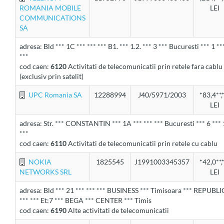
ROMANIA MOBILE
LEI
COMMUNICATIONS
SA
adresa: Bld *** 1C *** *** *** B1. *** 1.2. *** 3 *** Bucuresti *** 1 **
***
cod caen:
6120
Activitati de telecomunicatii prin retele fara cablu
(exclusiv prin satelit)
UPC Romania SA
12288994
J40/5971/2003
*83,4**,
LEI
adresa: Str. *** CONSTANTIN *** 1A *** *** *** Bucuresti *** 6 *** 
***
cod caen:
6110
Activitati de telecomunicatii prin retele cu cablu
NOKIA
1825545
J1991003345357
*42,0**,
NETWORKS SRL
LEI
adresa: Bld *** 21 *** *** *** BUSINESS *** Timisoara *** REPUBLI
*** *** Et:7 *** BEGA *** CENTER *** Timis
cod caen:
6190
Alte activitati de telecomunicatii