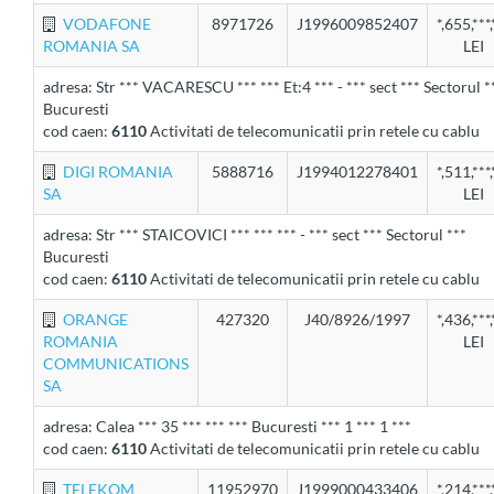
VODAFONE
8971726
J1996009852407
*,655,***,
ROMANIA SA
LEI
adresa: Str *** VACARESCU *** *** Et:4 *** - *** sect *** Sectorul *
Bucuresti
cod caen:
6110
Activitati de telecomunicatii prin retele cu cablu
DIGI ROMANIA
5888716
J1994012278401
*,511,***,
SA
LEI
adresa: Str *** STAICOVICI *** *** *** - *** sect *** Sectorul ***
Bucuresti
cod caen:
6110
Activitati de telecomunicatii prin retele cu cablu
ORANGE
427320
J40/8926/1997
*,436,***,
ROMANIA
LEI
COMMUNICATIONS
SA
adresa: Calea *** 35 *** *** *** Bucuresti *** 1 *** 1 ***
cod caen:
6110
Activitati de telecomunicatii prin retele cu cablu
TELEKOM
11952970
J1999000433406
*,214,***,