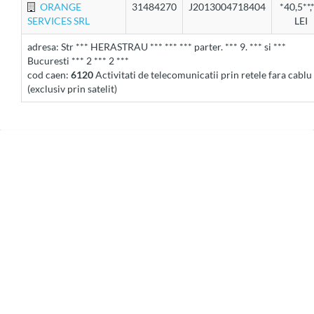
ORANGE
31484270
J2013004718404
*40,5**,
SERVICES SRL
LEI
adresa: Str *** HERASTRAU *** *** *** parter. *** 9. *** si ***
Bucuresti *** 2 *** 2 ***
cod caen:
6120
Activitati de telecomunicatii prin retele fara cablu
(exclusiv prin satelit)