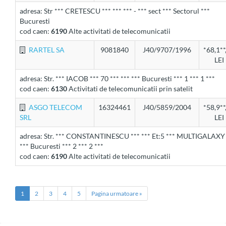
adresa: Str *** CRETESCU *** *** *** - *** sect *** Sectorul ***
Bucuresti
cod caen:
6190
Alte activitati de telecomunicatii
RARTEL SA
9081840
J40/9707/1996
*68,1**
LEI
adresa: Str. *** IACOB *** 70 *** *** *** Bucuresti *** 1 *** 1 ***
cod caen:
6130
Activitati de telecomunicatii prin satelit
ASGO TELECOM
16324461
J40/5859/2004
*58,9**
SRL
LEI
adresa: Str. *** CONSTANTINESCU *** *** Et:5 *** MULTIGALAXY
*** Bucuresti *** 2 *** 2 ***
cod caen:
6190
Alte activitati de telecomunicatii
1
2
3
4
5
Pagina urmatoare »