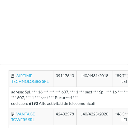
AIRTIME
39117643
J40/4431/2018
*89,7**
TECHNOLOGIES SRL
LEI
adresa: Spl. *** 16 *** *** *** 607, *** 1 *** sect *** Spl. *** 16 *** **
*** 607, *** 1 *** sect *** Bucuresti ***
cod caen:
6190
Alte activitati de telecomunicatii
VANTAGE
42432578
J40/4225/2020
*46,5**
TOWERS SRL
LEI