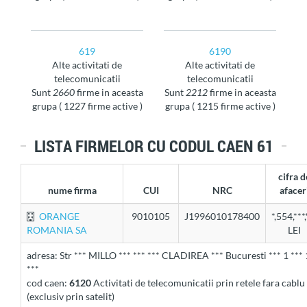
619
6190
Alte activitati de
Alte activitati de
telecomunicatii
telecomunicatii
sunt
2660
firme in aceasta
sunt
2212
firme in aceasta
grupa ( 1227 firme active )
grupa ( 1215 firme active )
LISTA FIRMELOR CU CODUL CAEN 61
cifra d
nume firma
CUI
NRC
afacer
ORANGE
9010105
J1996010178400
*,554,***,
ROMANIA SA
LEI
adresa: Str *** MILLO *** *** *** CLADIREA *** Bucuresti *** 1 *** 
***
cod caen:
6120
Activitati de telecomunicatii prin retele fara cablu
(exclusiv prin satelit)