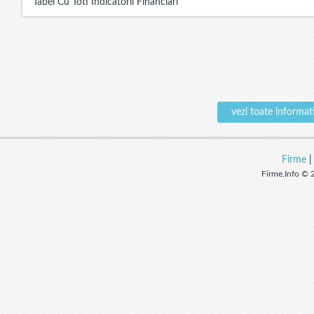
Tabel Cu Toti Indicatorii Financiari
vezi toate inform
Firme
Firme.Info © 