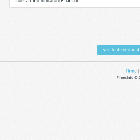
Tabel Cu Toti Indicatorii Financiari
vezi toate inform
Firme
Firme.Info © 