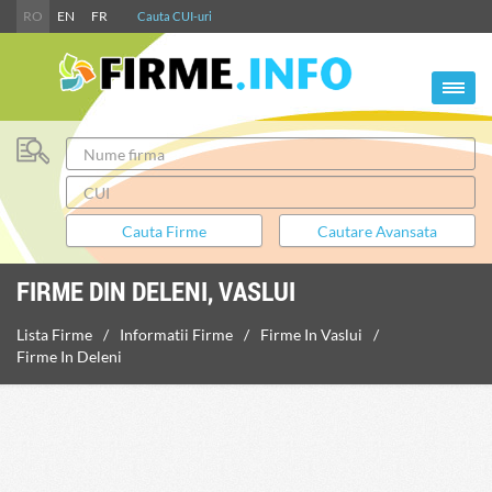
RO
EN
FR
Cauta CUI-uri
FIRME DIN DELENI, VASLUI
Lista Firme
Informatii Firme
Firme In Vaslui
Firme In Deleni