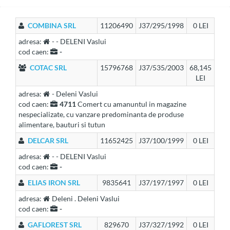
COMBINA SRL
11206490
J37/295/1998
0 LEI
adresa:
- - DELENI Vaslui
cod caen:
-
COTAC SRL
15796768
J37/535/2003
68,145
LEI
adresa:
- Deleni Vaslui
cod caen:
4711
Comert cu amanuntul in magazine
nespecializate, cu vanzare predominanta de produse
alimentare, bauturi si tutun
DELCAR SRL
11652425
J37/100/1999
0 LEI
adresa:
- - DELENI Vaslui
cod caen:
-
ELIAS IRON SRL
9835641
J37/197/1997
0 LEI
adresa:
Deleni . Deleni Vaslui
cod caen:
-
GAFLOREST SRL
829670
J37/327/1992
0 LEI