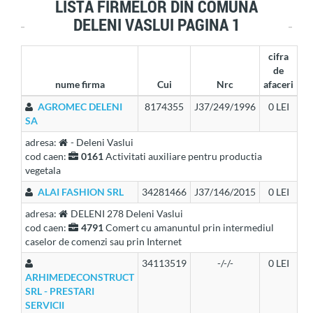
LISTA FIRMELOR DIN COMUNA
DELENI VASLUI PAGINA 1
cifra
de
nume firma
Cui
Nrc
afaceri
AGROMEC DELENI
8174355
J37/249/1996
0 LEI
SA
adresa:
- Deleni Vaslui
cod caen:
0161
Activitati auxiliare pentru productia
vegetala
ALAI FASHION SRL
34281466
J37/146/2015
0 LEI
adresa:
DELENI 278 Deleni Vaslui
cod caen:
4791
Comert cu amanuntul prin intermediul
caselor de comenzi sau prin Internet
34113519
-/-/-
0 LEI
ARHIMEDECONSTRUCT
SRL - PRESTARI
SERVICII