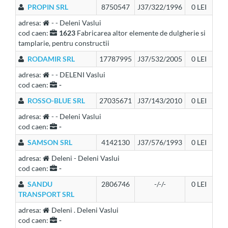
PROPIN SRL
8750547
J37/322/1996
0 LEI
adresa:
- - Deleni Vaslui
cod caen:
1623
Fabricarea altor elemente de dulgherie si
tamplarie, pentru constructii
RODAMIR SRL
17787995
J37/532/2005
0 LEI
adresa:
- - DELENI Vaslui
cod caen:
-
ROSSO-BLUE SRL
27035671
J37/143/2010
0 LEI
adresa:
- - Deleni Vaslui
cod caen:
-
SAMSON SRL
4142130
J37/576/1993
0 LEI
adresa:
Deleni - Deleni Vaslui
cod caen:
-
SANDU
2806746
-/-/-
0 LEI
TRANSPORT SRL
adresa:
Deleni . Deleni Vaslui
cod caen:
-