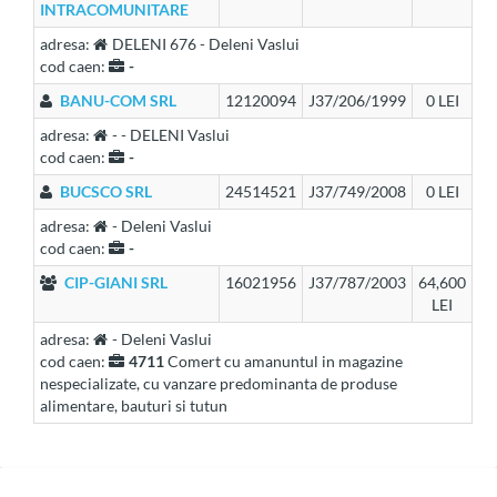
INTRACOMUNITARE
adresa:
DELENI 676 - Deleni Vaslui
cod caen:
-
BANU-COM SRL
12120094
J37/206/1999
0 LEI
adresa:
- - DELENI Vaslui
cod caen:
-
BUCSCO SRL
24514521
J37/749/2008
0 LEI
adresa:
- Deleni Vaslui
cod caen:
-
CIP-GIANI SRL
16021956
J37/787/2003
64,600
LEI
adresa:
- Deleni Vaslui
cod caen:
4711
Comert cu amanuntul in magazine
nespecializate, cu vanzare predominanta de produse
alimentare, bauturi si tutun