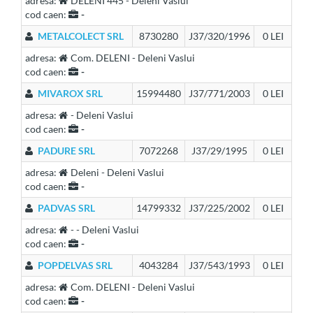
adresa:
DELENI 445 - Deleni Vaslui
cod caen:
-
METALCOLECT SRL
8730280
J37/320/1996
0 LEI
adresa:
Com. DELENI - Deleni Vaslui
cod caen:
-
MIVAROX SRL
15994480
J37/771/2003
0 LEI
adresa:
- Deleni Vaslui
cod caen:
-
PADURE SRL
7072268
J37/29/1995
0 LEI
adresa:
Deleni - Deleni Vaslui
cod caen:
-
PADVAS SRL
14799332
J37/225/2002
0 LEI
adresa:
- - Deleni Vaslui
cod caen:
-
POPDELVAS SRL
4043284
J37/543/1993
0 LEI
adresa:
Com. DELENI - Deleni Vaslui
cod caen:
-