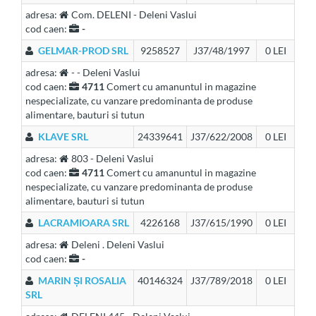
adresa:
Com. DELENI - Deleni Vaslui
cod caen:
-
GELMAR-PROD SRL
9258527
J37/48/1997
0 LEI
adresa:
- - Deleni Vaslui
cod caen:
4711
Comert cu amanuntul in magazine
nespecializate, cu vanzare predominanta de produse
alimentare, bauturi si tutun
KLAVE SRL
24339641
J37/622/2008
0 LEI
adresa:
803 - Deleni Vaslui
cod caen:
4711
Comert cu amanuntul in magazine
nespecializate, cu vanzare predominanta de produse
alimentare, bauturi si tutun
LACRAMIOARA SRL
4226168
J37/615/1990
0 LEI
adresa:
Deleni . Deleni Vaslui
cod caen:
-
MARIN ȘI ROSALIA
40146324
J37/789/2018
0 LEI
SRL