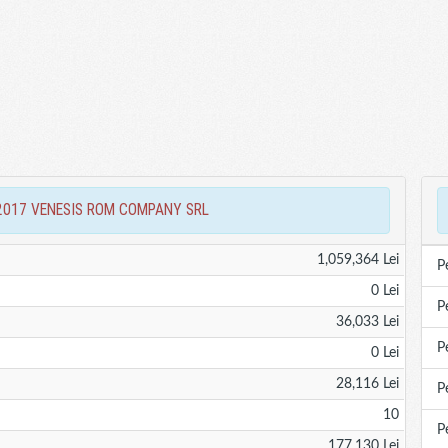
ari 2017 VENESIS ROM COMPANY SRL
1,059,364 Lei
P
0 Lei
P
36,033 Lei
P
0 Lei
28,116 Lei
P
10
P
177,130 Lei