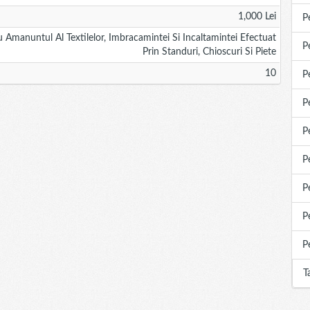
1,000 Lei
P
Amanuntul Al Textilelor, Imbracamintei Si Incaltamintei Efectuat
P
Prin Standuri, Chioscuri Si Piete
10
P
P
P
P
P
P
P
T