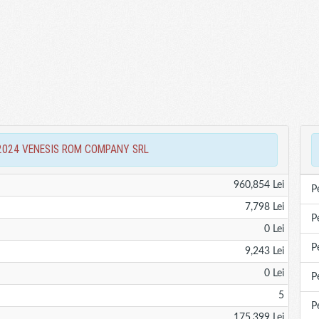
ari 2024 VENESIS ROM COMPANY SRL
960,854 Lei
P
7,798 Lei
P
0 Lei
P
9,243 Lei
0 Lei
P
5
P
175,399 Lei