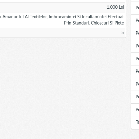
1,000 Lei
P
Amanuntul Al Textilelor, Imbracamintei Si Incaltamintei Efectuat
P
Prin Standuri, Chioscuri Si Piete
5
P
P
P
P
P
P
P
T