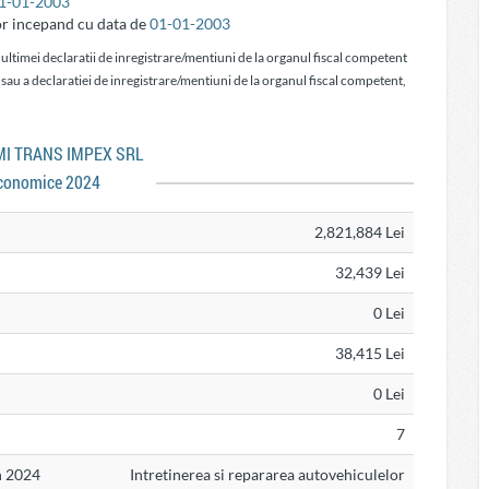
1-01-2003
or incepand cu data de
01-01-2003
 ultimei declaratii de inregistrare/mentiuni de la organul fiscal competent
 sau a declaratiei de inregistrare/mentiuni de la organul fiscal competent,
OMI TRANS IMPEX SRL
conomice 2024
2,821,884 Lei
32,439 Lei
0 Lei
38,415 Lei
0 Lei
7
n 2024
Intretinerea si repararea autovehiculelor