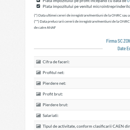
Plata impozitului pe profit incepand cu data de
0
Plata impozitului pe venitul microintreprinderil
(*) Data ultimei cereri de inregistrare/mentiuni de la ONRC sau a
(**) Data prelucrarii cererii de inregistrare/mentiuni de la ONRC
de catre ANAF
Firma SC Z
Date E
Cifra de faceri:
Profitul net:
Pierdere net:
Profit brut:
Pierdere brut:
Salariati:
Tipul de activitate, conform clasificarii CAEN di