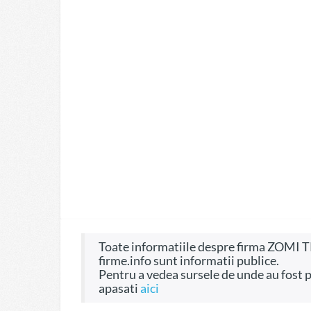
Toate informatiile despre firma ZOMI TRANS IMPEX SRL, CIF 4715792, pe site-ul
firme.info sunt informatii publice.
Pentru a vedea sursele de unde au fost preluate informatiile si dreptul de a fi folosite
apasati
aici