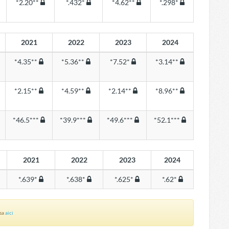
*2.20**
*.432*
*4.62**
*.298*
2021
2022
2023
2024
*4.35**
*5.36**
*7.52*
*3.14**
*2.15**
*4.59**
*2.14**
*8.96**
*46.5***
*39.9***
*49.6***
*52.1***
2021
2022
2023
2024
*.639*
*.638*
*.625*
*.62*
asa
aici