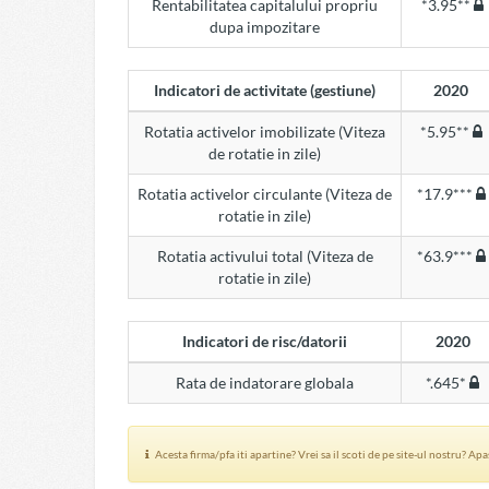
Rentabilitatea capitalului propriu
*3.95**
dupa impozitare
Indicatori de activitate (gestiune)
2020
Rotatia activelor imobilizate (Viteza
*5.95**
de rotatie in zile)
Rotatia activelor circulante (Viteza de
*17.9***
rotatie in zile)
Rotatia activului total (Viteza de
*63.9***
rotatie in zile)
Indicatori de risc/datorii
2020
Rata de indatorare globala
*.645*
Acesta firma/pfa iti apartine? Vrei sa il scoti de pe site-ul nostru? Ap