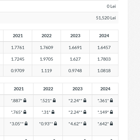
0 Lei
51,520 Lei
2021
2022
2023
2024
1.7761
1.7609
1.6691
1.6457
1.7245
1.9705
1.627
1.7803
0.9709
1.119
0.9748
1.0818
2021
2022
2023
2024
*.887*
*.521*
*2.24**
*.361*
*.765*
*.31*
*2.24**
*.149*
*3.05**
*0.93**
*4.62**
*.642*