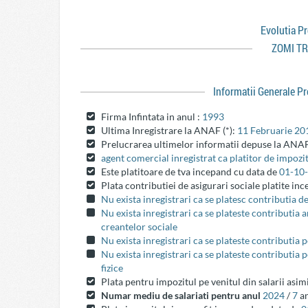
Evolutia P
ZOMI T
Informatii Generale P
Firma Infintata in anul :
1993
Ultima Inregistrare la ANAF (*):
11 Februarie 20
Prelucrarea ultimelor informatii depuse la ANAF
agent comercial inregistrat ca platitor de impozit
Este platitoare de tva incepand cu data de
01-10
Plata contributiei de asigurari sociale platite in
Nu exista inregistrari ca se platesc contributia d
Nu exista inregistrari ca se plateste contributia
creantelor sociale
Nu exista inregistrari ca se plateste contributia 
Nu exista inregistrari ca se plateste contributia 
fizice
Plata pentru impozitul pe venitul din salarii asim
Numar mediu de salariati pentru anul
2024
/
7
an