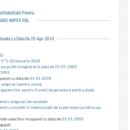
rofitabilitatii Pentru
RANS IMPEX SRL
reluate La Data De 25-Apr-2010
10
 (**):
02 Ianuarie 2018
 pe profit inregistrat la data de 01-01-2003
-1993
cepand cu data de
01-01-2018
e asigurari pentru somaj
 angajatorilor pentru Fondul de garantare pentru plata
pentru asigurari de sanatate
pentru concedii si indemnizatii de la persoane juridice sau
ilate salariilor incepand cu data de
01-01-2003
gajati