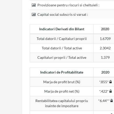
Provizioane pentru riscuri si cheltuieli :
Capital social subscris si varsat :
Indicatori Derivati din Bilant
2020
Total datorii / Capitaluri proprii
1.6709
Total datorii / Total active
2.3042
Capitaluri proprii / Total active
1.379
Indicatori de Profitabilitate
2020
Marja de profit brut (%)
*.855*
Marja de profit net (%)
*.422*
Rentabilitatea capitalului propriu
*6.44**
inainte de impozitare