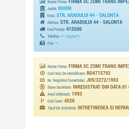
FIRMA SC ZOMI TRANS IMPEX
Nume Firma:
BIHOR
Judet:
STR. ARADULUI 44 - SALONTA
Oras:
STR. ARADULUI 44 - SALONTA
Adresa:
415500
Cod Postal:
--
Telefon:
(Ajutor*)
-
Fax:
FIRMA SC ZOMI TRANS IMPE
Nume Firma:
RO4715792
Cod Unic De Identificare:
J05/3272/1993
Nr. Registrul Comertului:
INREGISTRAT DIN DATA 01
Stare Societate:
1993
Anul Infiintarii:
4520
Cod Caen:
INTRETINEREA SI REPA
Tipul De Activitate: