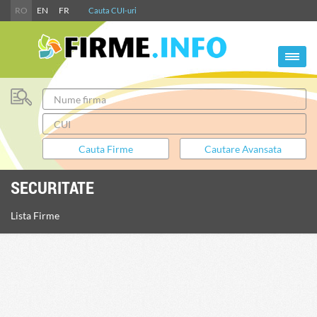
RO
EN
FR
Cauta CUI-uri
SECURITATE
Lista Firme