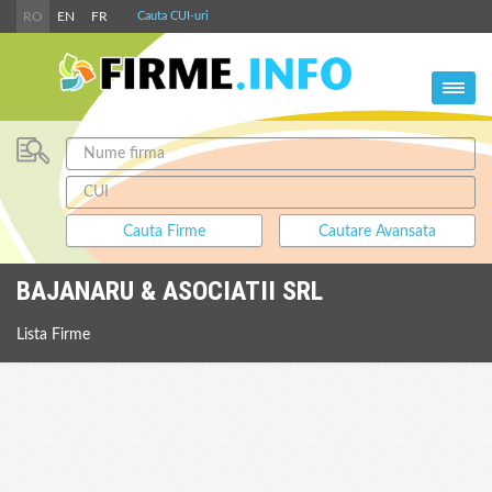
RO
EN
FR
Cauta CUI-uri
BAJANARU & ASOCIATII SRL
Lista Firme