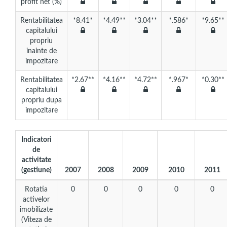
profit net (%)
Rentabilitatea
*8.41*
*4.49**
*3.04**
*.586*
*9.65**
capitalului
propriu
inainte de
impozitare
Rentabilitatea
*2.67**
*4.16**
*4.72**
*.967*
*0.30**
capitalului
propriu dupa
impozitare
Indicatori
de
activitate
(gestiune)
2007
2008
2009
2010
2011
Rotatia
0
0
0
0
0
activelor
imobilizate
(Viteza de