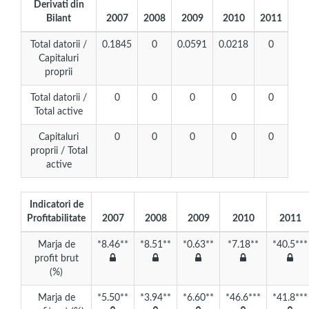
Derivati din
Bilant
2007
2008
2009
2010
2011
Total datorii /
0.1845
0
0.0591
0.0218
0
Capitaluri
proprii
Total datorii /
0
0
0
0
0
Total active
Capitaluri
0
0
0
0
0
proprii / Total
active
Indicatori de
Profitabilitate
2007
2008
2009
2010
2011
Marja de
*8.46**
*8.51**
*0.63**
*7.18**
*40.5***
profit brut
(%)
Marja de
*5.50**
*3.94**
*6.60**
*46.6***
*41.8***