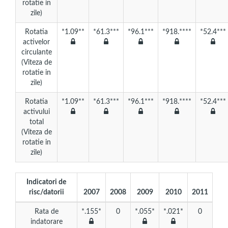
rotatie in
zile)
Rotatia
*1.09**
*61.3***
*96.1***
*918.****
*52.4***
activelor
circulante
(Viteza de
rotatie in
zile)
Rotatia
*1.09**
*61.3***
*96.1***
*918.****
*52.4***
activului
total
(Viteza de
rotatie in
zile)
Indicatori de
risc/datorii
2007
2008
2009
2010
2011
Rata de
*.155*
0
*.055*
*.021*
0
indatorare