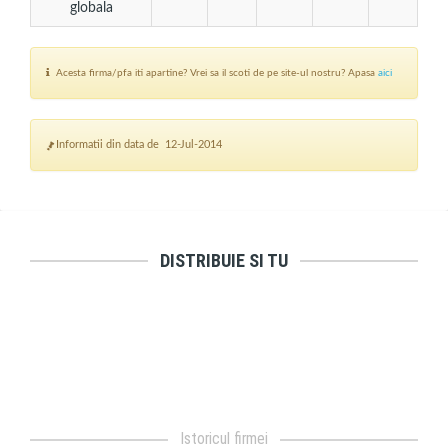
globala
Acesta firma/pfa iti apartine? Vrei sa il scoti de pe site-ul nostru? Apasa
aici
Informatii din data de 12-Jul-2014
DISTRIBUIE SI TU
Istoricul firmei