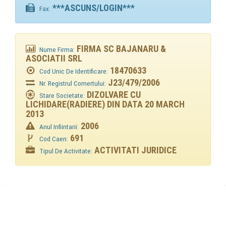
***ASCUNS/LOGIN***
Fax:
FIRMA SC BAJANARU &
Nume Firma:
ASOCIATII SRL
18470633
Cod Unic De Identificare:
J23/479/2006
Nr. Registrul Comertului:
DIZOLVARE CU
Stare Societate:
LICHIDARE(RADIERE) DIN DATA 20 MARCH
2013
2006
Anul Infiintarii:
691
Cod Caen:
ACTIVITATI JURIDICE
Tipul De Activitate: