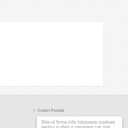
Coduri Postale
Site-ul firme.info foloseste cookies
pentru a oferi o navigare cat mai