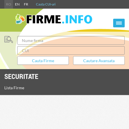
RO
EN
FR
Cauta CUI-uri
SECURITATE
Lista Firme