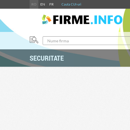
RO
EN
FR
Cauta CUI-uri
SECURITATE