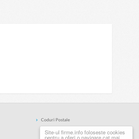
Coduri Postale
Site-ul firme.info foloseste cookies
pentru a oferi o navigare cat mai