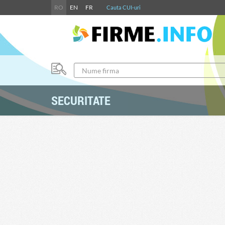
RO
EN
FR
Cauta CUI-uri
SECURITATE