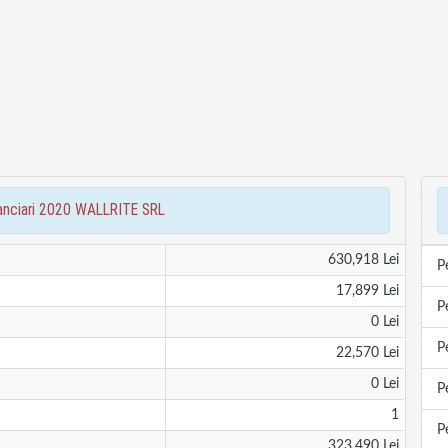
inanciari 2020 WALLRITE SRL
630,918 Lei
P
17,899 Lei
P
0 Lei
P
22,570 Lei
0 Lei
P
1
P
323,490 Lei