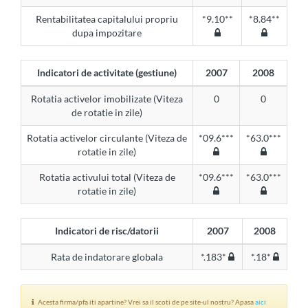
Rentabilitatea capitalului propriu
*9.10**
*8.84**
dupa impozitare
Indicatori de activitate (gestiune)
2007
2008
Rotatia activelor imobilizate (Viteza
0
0
de rotatie in zile)
Rotatia activelor circulante (Viteza de
*09.6***
*63.0***
rotatie in zile)
Rotatia activului total (Viteza de
*09.6***
*63.0***
rotatie in zile)
Indicatori de risc/datorii
2007
2008
Rata de indatorare globala
*.183*
*.18*
Acesta firma/pfa iti apartine? Vrei sa il scoti de pe site-ul nostru? Apasa
aici