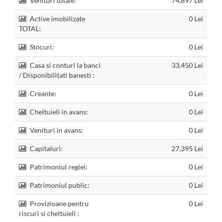
Venituri totale:
74,897 Lei
Active imobilizate
0 Lei
TOTAL:
Stocuri:
0 Lei
Casa si conturi la banci
33,450 Lei
/ Disponibilitati banesti :
Creante:
0 Lei
Cheltuieli in avans:
0 Lei
Venituri in avans:
0 Lei
Capitaluri:
27,395 Lei
Patrimoniul regiei:
0 Lei
Patrimoniul public:
0 Lei
Provizioane pentru
0 Lei
riscuri si cheltuieli :