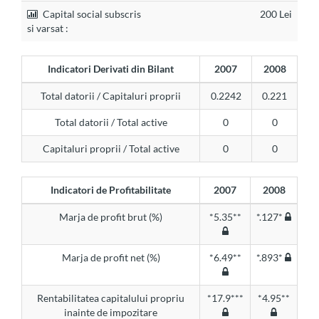
Capital social subscris
200 Lei
si varsat :
Indicatori Derivati din Bilant
2007
2008
Total datorii / Capitaluri proprii
0.2242
0.221
Total datorii / Total active
0
0
Capitaluri proprii / Total active
0
0
Indicatori de Profitabilitate
2007
2008
Marja de profit brut (%)
*5.35**
*.127*
Marja de profit net (%)
*6.49**
*.893*
Rentabilitatea capitalului propriu
*17.9***
*4.95**
inainte de impozitare