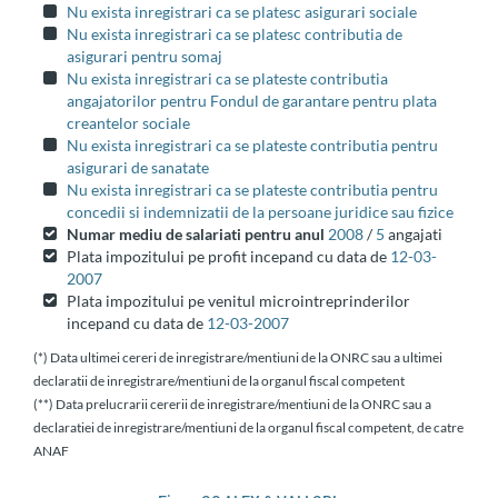
Nu exista inregistrari ca se platesc asigurari sociale
Nu exista inregistrari ca se platesc contributia de
asigurari pentru somaj
Nu exista inregistrari ca se plateste contributia
angajatorilor pentru Fondul de garantare pentru plata
creantelor sociale
Nu exista inregistrari ca se plateste contributia pentru
asigurari de sanatate
Nu exista inregistrari ca se plateste contributia pentru
concedii si indemnizatii de la persoane juridice sau fizice
Numar mediu de salariati pentru anul
2008
/
5
angajati
Plata impozitului pe profit incepand cu data de
12-03-
2007
Plata impozitului pe venitul microintreprinderilor
incepand cu data de
12-03-2007
(*) Data ultimei cereri de inregistrare/mentiuni de la ONRC sau a ultimei
declaratii de inregistrare/mentiuni de la organul fiscal competent
(**) Data prelucrarii cererii de inregistrare/mentiuni de la ONRC sau a
declaratiei de inregistrare/mentiuni de la organul fiscal competent, de catre
ANAF