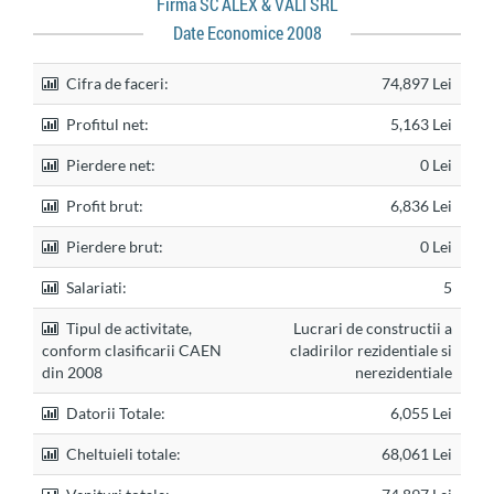
Firma SC ALEX & VALI SRL
Date Economice 2008
Cifra de faceri:
74,897 Lei
Profitul net:
5,163 Lei
Pierdere net:
0 Lei
Profit brut:
6,836 Lei
Pierdere brut:
0 Lei
Salariati:
5
Tipul de activitate,
Lucrari de constructii a
conform clasificarii CAEN
cladirilor rezidentiale si
din 2008
nerezidentiale
Datorii Totale:
6,055 Lei
Cheltuieli totale:
68,061 Lei