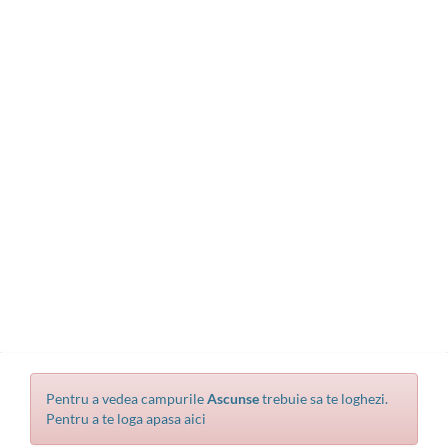
Pentru a vedea campurile
Ascunse
trebuie sa te loghezi.
Pentru a te loga apasa aici