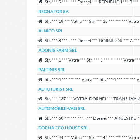
Str. *** 5 *** - *** Dornei *** REPUBLICII *** B ***
REGNAFOR SA
Str. *** 18 *** Vatra *** Str. *** 18 *** *** *** Vatr
ALNICO SRL
Str. *** 8 *** - *** Dornei *** DORNELOR *** A ***
ADONIS FARM SRL
Str. *** 1 *** Vatra *** Str. *** 1 *** *** *** Vatra *
PALTINIS SRL
Str. *** 4 *** *** *** Vatra *** Str. *** 4 *** *** ***
AUTOTURIST SRL
Str. *** 137 *** VATRA-DORNEI *** TRANSILVANIEI
AUTOMOBILE-VAG SRL
Str. *** 68 *** *** *** - *** Dornei *** ARGESTRU *
DORNA ECO HOUSE SRL
Str. *** 44 *** Vatra *** Str. *** 44 *** *** *** Vatr