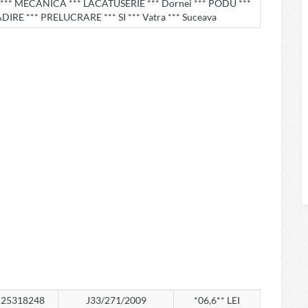
ALA *** MECANICA *** LACATUSERIE *** Dornei *** PODU ***
IRE *** PRELUCRARE *** SI *** Vatra *** Suceava
25318248
J33/271/2009
*06,6** LEI