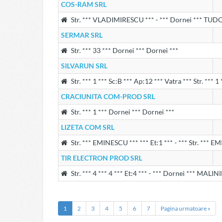
COS-RAM SRL
Str. *** VLADIMIRESCU *** - *** Dornei *** TUDOR 
SERMAR SRL
Str. *** 33 *** Dornei *** Dornei ***
SILVARUN SRL
Str. *** 1 *** Sc:B *** Ap:12 *** Vatra *** Str. *** 
CRACIUNITA COM-PROD SRL
Str. *** 1 *** Dornei *** Dornei ***
LIZETA COM SRL
Str. *** EMINESCU *** *** Et:1 *** - *** Str. *** E
TIR ELECTRON PROD SRL
Str. *** 4 *** 4 *** Et:4 *** - *** Dornei *** MALI
1
2
3
4
5
6
7
Pagina urmatoare »