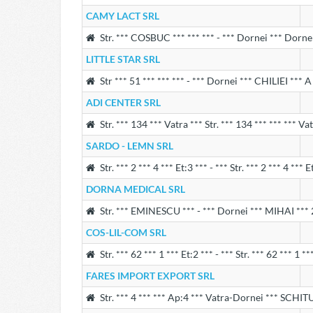
CAMY LACT SRL
Str. *** COSBUC *** *** *** - *** Dornei *** Dornei
LITTLE STAR SRL
Str *** 51 *** *** *** - *** Dornei *** CHILIEI *** A
ADI CENTER SRL
Str. *** 134 *** Vatra *** Str. *** 134 *** *** *** V
SARDO - LEMN SRL
Str. *** 2 *** 4 *** Et:3 *** - *** Str. *** 2 *** 4 *** 
DORNA MEDICAL SRL
Str. *** EMINESCU *** - *** Dornei *** MIHAI *** 2
COS-LIL-COM SRL
Str. *** 62 *** 1 *** Et:2 *** - *** Str. *** 62 *** 1 *
FARES IMPORT EXPORT SRL
Str. *** 4 *** *** Ap:4 *** Vatra-Dornei *** SCHITU