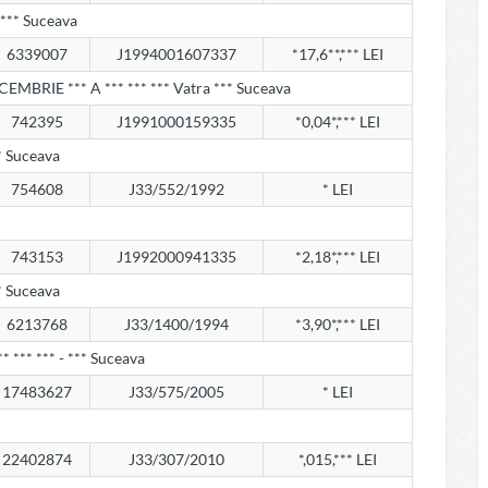
a *** Suceava
6339007
J1994001607337
*17,6**,*** LEI
ECEMBRIE *** A *** *** *** Vatra *** Suceava
742395
J1991000159335
*0,04*,*** LEI
** Suceava
754608
J33/552/1992
* LEI
743153
J1992000941335
*2,18*,*** LEI
** Suceava
6213768
J33/1400/1994
*3,90*,*** LEI
 *** *** - *** Suceava
17483627
J33/575/2005
* LEI
22402874
J33/307/2010
*,015,*** LEI