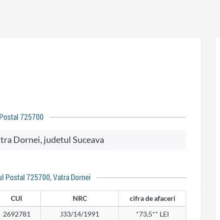
 Postal 725700
Vatra Dornei, judetul Suceava
ul Postal 725700, Vatra Dornei
CUI
NRC
cifra de afaceri
2692781
J33/14/1991
*73,5** LEI