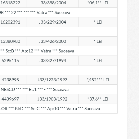
16318222
J33/398/2004
*06,1** LEI
*** 22 *** *** *** Vatra *** Suceava
16202391
J33/229/2004
* LEI
13380980
J33/426/2000
* LEI
1 *** Sc:B *** Ap:12 *** Vatra *** Suceava
5295115
J33/327/1994
* LEI
4238995
J33/1223/1993
*,452,*** LEI
MINESCU *** *** Et:1 *** - *** Suceava
4439697
J33/1903/1992
*37,6** LEI
NILOR *** Bl:D *** Sc:C *** Ap:10 *** Vatra *** Suceava