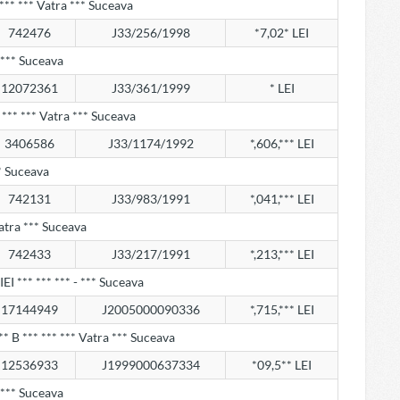
 *** *** Vatra *** Suceava
742476
J33/256/1998
*7,02* LEI
a *** Suceava
12072361
J33/361/1999
* LEI
 *** *** Vatra *** Suceava
3406586
J33/1174/1992
*,606,*** LEI
** Suceava
742131
J33/983/1991
*,041,*** LEI
 Vatra *** Suceava
742433
J33/217/1991
*,213,*** LEI
 *** *** *** - *** Suceava
17144949
J2005000090336
*,715,*** LEI
** B *** *** *** Vatra *** Suceava
12536933
J1999000637334
*09,5** LEI
a *** Suceava