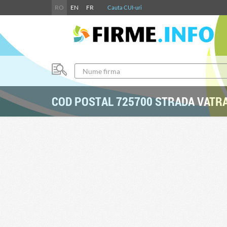
RO
EN
FR
Cauta CUI-uri
COD POSTAL 725700 STRADA VATR