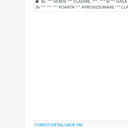
Str. *** VERDE *** CLADIRE, *** - *** SI *** H
36 *** *** *** POARTA *** APROVIZIONARE *** CLAD
FOREST METAL GRUP SRL