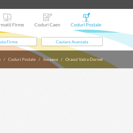
rmatii Firme
Coduri Caen
Coduri Postale
e
Coduri Postale
Suceava
Orasul Vatra Dornei