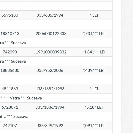
5595180
J33/685/1994
* LEI
18310713
J2006000122333
*,731,*** LEI
atra *** Suceava
742093
J1991000039332
*1,84*,*** LEI
atra *** Suceava
18885630
J33/952/2006
*,439,*** LEI
4841863
J33/1682/1993
* LEI
** *** Vatra *** Suceava
6728071
J33/1836/1994
*5,18* LEI
Vatra *** Suceava
742107
J33/349/1992
*,091,*** LEI